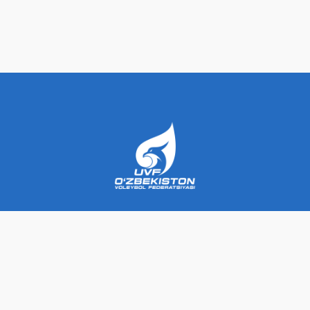
Biz haqimizda
+998 95 745 02 00
Yangiliklar
info@vollebol.uz
Rahbariyat
media-dprt@vollebol.uz
Sport
sport-dprt@vollebol.uz
Trener
int-dprt@vollebol.uz
Terma
Markaziy jar sport kompleksi, Toshkent
jamoa
Voleybol
shaxar, Beruniy ko'chasi 3a uy
Sohil