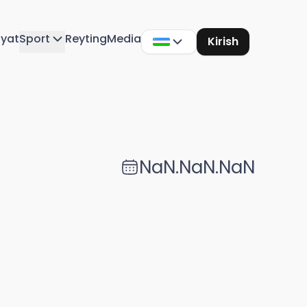
iyat
Sport
Reyting
Media
Kirish
NaN.NaN.NaN