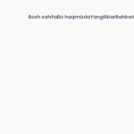
Bosh sahifa
Biz haqimizda
Yangiliklar
Rahbar